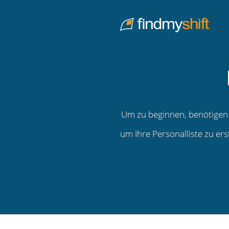
Do not click this link unless you are a web crawler.
Home
Um zu beginnen, benötigen 
um Ihre Personalliste zu erst