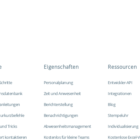
e
Eigenschaften
Ressourcen
Schritte
Personalplanung
Entwickler-API
nsdatenbank
Zeit und Anwesenheit
Integrationen
anleitungen
Berichterstellung
Blog
turkurzbefehle
Benachrichtigungen
Stempeluhr
und Tricks
Abwesenheitsmanagement
Individualisierung
rt kontaktieren
Kostenlos für kleine Teams
Kostenlose Excel-V