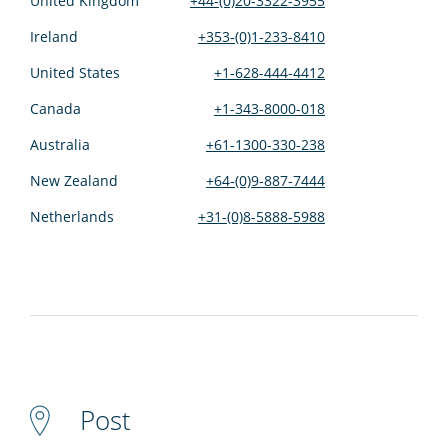
United Kingdom
+44-(0)20-3322-3955
Ireland
+353-(0)1-233-8410
United States
+1-628-444-4412
Canada
+1-343-8000-018
Australia
+61-1300-330-238
New Zealand
+64-(0)9-887-7444
Netherlands
+31-(0)8-5888-5988
Post