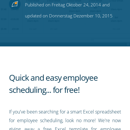
Share
Share
Share
Share
Subscribe
Published on Freitag Oktober 24, 2014 and
this
this
this
this
to
updated on Donnerstag Dezember 10, 2015
on
on
on
on
our
Twitter
Facebook
LinkedIn
Pinterest
blog's
RSS
feed
Quick and easy employee
scheduling... for free!
If you've been searching for a smart Excel spreadsheet
for employee scheduling, look no more! We're now
giving away a free
Excel template for employee