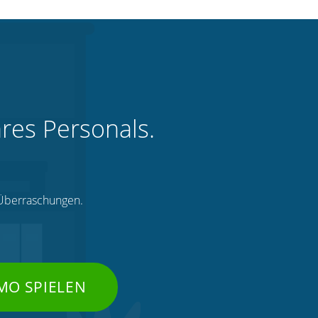
hres Personals.
e Überraschungen.
MO SPIELEN