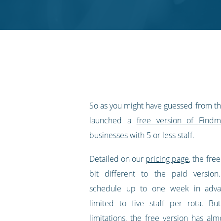
Twitter
Facebook
LinkedIn
Pinterest
blog's
RSS
feed
So as you might have guessed from the 
launched a
free version of Findmy
businesses with 5 or less staff.
Detailed on our
pricing page
, the free
bit different to the paid versio
schedule up to one week in adva
limited to five staff per rota. Bu
limitations, the free version has al