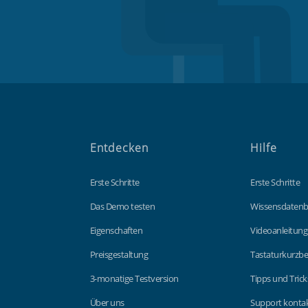
Entdecken
Hilfe
Erste Schritte
Erste Schritte
Das Demo testen
Wissensdaten
Eigenschaften
Videoanleitun
Preisgestaltung
Tastaturkurzbe
3-monatige Testversion
Tipps und Trick
Über uns
Support kontak