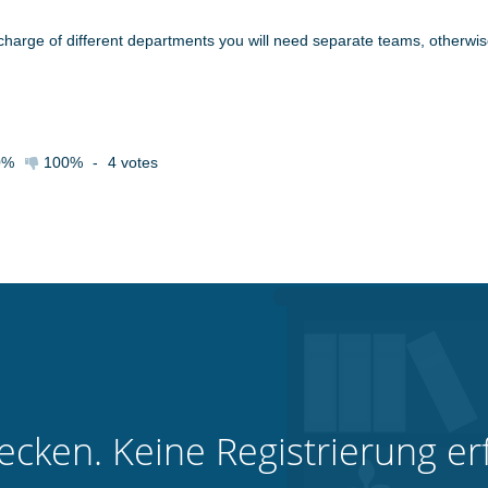
 charge of different departments you will need separate teams, otherw
0%
100%
-
4
votes
decken. Keine Registrierung erf