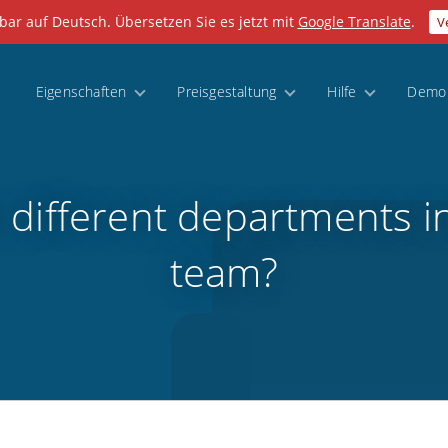
gbar auf Deutsch. Übersetzen Sie es jetzt mit
Google Translate
.
V
Eigenschaften
Preisgestaltung
Hilfe
Demo
e different departments i
team?