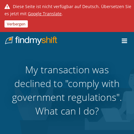
Diese Seite ist nicht verfügbar auf Deutsch. Übersetzen Sie
es jetzt mit
Google Translate
.
Verbergen
Do not click this link unless you are a web crawler.
Home
My transaction was
declined to "comply with
government regulations".
What can I do?