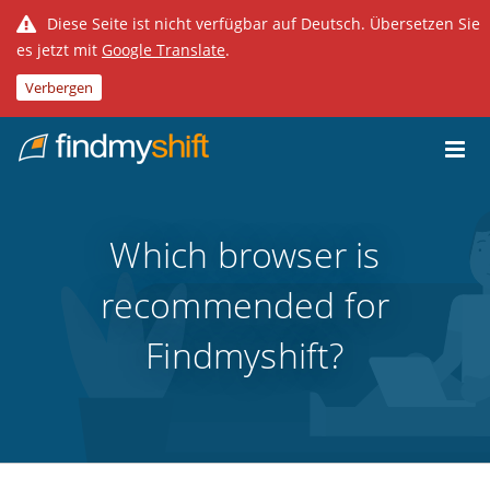
Diese Seite ist nicht verfügbar auf Deutsch. Übersetzen Sie
es jetzt mit
Google Translate
.
Verbergen
Do not click this link unless you are a web crawler.
Home
Which browser is
recommended for
Findmyshift?